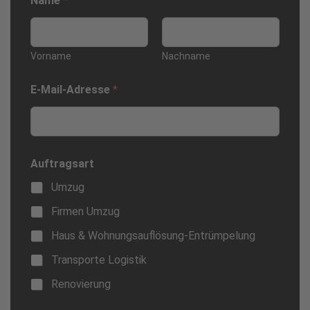
Name
*
Vorname
Nachname
o
E-Mail-Adresse
*
d
e
r
N
a
c
Auftragsart
h
r
Umzug
i
c
Firmen Umzug
h
Haus & Wohnungsauflösung-Entrümpelung
t
K
Transporte Logistik
o
m
Renovierung
m
e